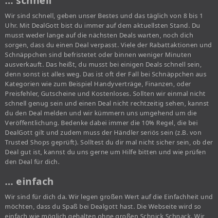
… schnell
Wir sind schnell, geben unser Bestes und das täglich von 8 bis 1
Uhr. Mit DealGott bist du immer auf dem aktuellsten Stand. Du
musst weder lange auf die nächsten Deals warten, noch dich
sorgen, dass du einen Deal verpasst. Viele der Rabattaktionen und
Schnäppchen sind befristetet oder binnen weniger Minuten
ausverkauft. Das heißt, du musst bei einigen Deals schnell sein,
denn sonst ist alles weg. Das ist oft der Fall bei Schnäppchen aus
Kategorien wie zum Beispiel Handyverträge, Finanzen, oder
Preisfehler, Gutscheine und Kostenloses. Sollten wir einmal nicht
schnell genug sein und einen Deal nicht rechtzeitig sehen, kannst
du den Deal melden und wir kümmern uns umgehend um die
Veröffentlichung. Bedenke dabei immer die 10% Regel, die bei
DealGott gilt und zudem muss der Händler seriös sein (z.B. von
Trusted Shops geprüft). Solltest du dir mal nicht sicher sein, ob der
Deal gut ist, kannst du uns gerne um Hilfe bitten und wie prüfen
den Deal für dich.
… einfach
Wir sind für dich da. Wir legen großen Wert auf die Einfachheit und
möchten, dass du Spaß bei Dealgott hast. Die Webseite wird so
einfach wie möglich gehalten ohne großen Schnick Schnack. Wir