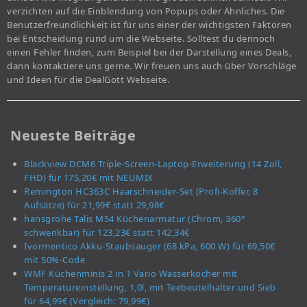
verzichten auf die Einblendung von Popups oder Ähnliches. Die
Benutzerfreundlichkeit ist für uns einer der wichtigsten Faktoren
bei Entscheidung rund um die Webseite. Solltest du dennoch
einen Fehler finden, zum Beispiel bei der Darstellung eines Deals,
dann kontaktiere uns gerne. Wir freuen uns auch über Vorschläge
und Ideen für die DealGott Webseite.
Neueste Beiträge
Blackview DCM6 Triple-Screen-Laptop-Erweiterung (14 Zoll,
FHD) für 175,20€ mit NEUMIX
Remington HC363C Haarschneider-Set (Profi-Koffer, 8
Aufsätze) für 21,99€ statt 29,98€
hansgrohe Talis M54 Küchenarmatur (Chrom, 360°
schwenkbar) für 123,23€ statt 142,34€
Ivormentico Akku-Staubsauger (68 kPa, 600 W) für 69,50€
mit 50%-Code
WMF Küchenminis 2 in 1 Vario Wasserkocher mit
Temperatureinstellung, 1,0l, mit Teebeutelhalter und Sieb
für 64,99€ (Vergleich: 79,99€)