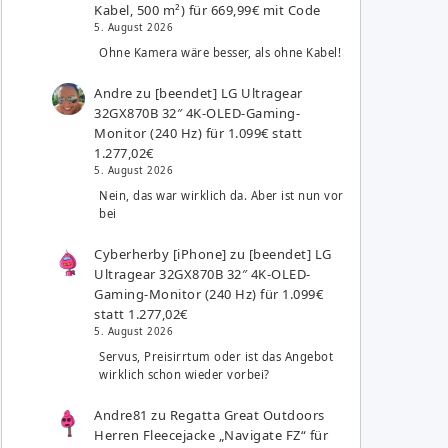
Kabel, 500 m²) für 669,99€ mit Code
5. August 2026
Ohne Kamera wäre besser, als ohne Kabel!
Andre
zu
[beendet] LG Ultragear
32GX870B 32″ 4K-OLED-Gaming-
Monitor (240 Hz) für 1.099€ statt
1.277,02€
5. August 2026
Nein, das war wirklich da. Aber ist nun vor
bei
Cyberherby [iPhone]
zu
[beendet] LG
Ultragear 32GX870B 32″ 4K-OLED-
Gaming-Monitor (240 Hz) für 1.099€
statt 1.277,02€
5. August 2026
Servus, Preisirrtum oder ist das Angebot
wirklich schon wieder vorbei?
Andre81
zu
Regatta Great Outdoors
Herren Fleecejacke „Navigate FZ“ für