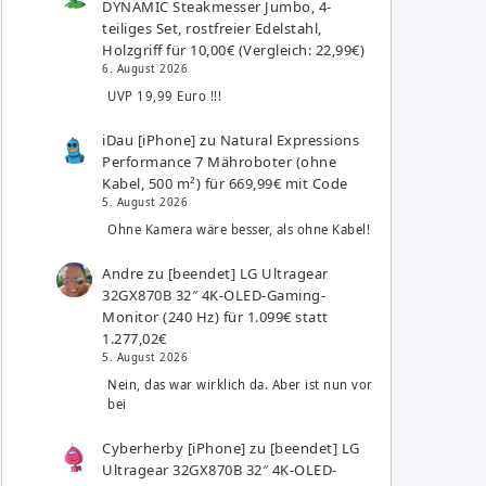
DYNAMIC Steakmesser Jumbo, 4-
teiliges Set, rostfreier Edelstahl,
Holzgriff für 10,00€ (Vergleich: 22,99€)
6. August 2026
UVP 19,99 Euro !!!
iDau [iPhone]
zu
Natural Expressions
Performance 7 Mähroboter (ohne
Kabel, 500 m²) für 669,99€ mit Code
5. August 2026
Ohne Kamera wäre besser, als ohne Kabel!
Andre
zu
[beendet] LG Ultragear
32GX870B 32″ 4K-OLED-Gaming-
Monitor (240 Hz) für 1.099€ statt
1.277,02€
5. August 2026
Nein, das war wirklich da. Aber ist nun vor
bei
Cyberherby [iPhone]
zu
[beendet] LG
Ultragear 32GX870B 32″ 4K-OLED-