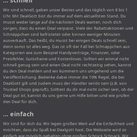
… schnell
Wir sind schnell, geben unser Bestes und das täglich von 8 bis 1
Uhr. Mit DealGott bist du immer auf dem aktuellsten Stand. Du
musst weder lange auf die nächsten Deals warten, noch dich
sorgen, dass du einen Deal verpasst. Viele der Rabattaktionen und
Schnäppchen sind befristetet oder binnen weniger Minuten
ausverkauft. Das heißt, du musst bei einigen Deals schnell sein,
denn sonst ist alles weg. Das ist oft der Fall bei Schnäppchen aus
Kategorien wie zum Beispiel Handyverträge, Finanzen, oder
Preisfehler, Gutscheine und Kostenloses. Sollten wir einmal nicht
schnell genug sein und einen Deal nicht rechtzeitig sehen, kannst
du den Deal melden und wir kümmern uns umgehend um die
Veröffentlichung. Bedenke dabei immer die 10% Regel, die bei
DealGott gilt und zudem muss der Händler seriös sein (z.B. von
Trusted Shops geprüft). Solltest du dir mal nicht sicher sein, ob der
Deal gut ist, kannst du uns gerne um Hilfe bitten und wie prüfen
den Deal für dich.
… einfach
Wir sind für dich da. Wir legen großen Wert auf die Einfachheit und
möchten, dass du Spaß bei Dealgott hast. Die Webseite wird so
einfach wie möglich gehalten ohne großen Schnick Schnack. Wir