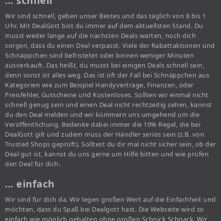
… schnell
Wir sind schnell, geben unser Bestes und das täglich von 8 bis 1
Uhr. Mit DealGott bist du immer auf dem aktuellsten Stand. Du
musst weder lange auf die nächsten Deals warten, noch dich
sorgen, dass du einen Deal verpasst. Viele der Rabattaktionen und
Schnäppchen sind befristetet oder binnen weniger Minuten
ausverkauft. Das heißt, du musst bei einigen Deals schnell sein,
denn sonst ist alles weg. Das ist oft der Fall bei Schnäppchen aus
Kategorien wie zum Beispiel Handyverträge, Finanzen, oder
Preisfehler, Gutscheine und Kostenloses. Sollten wir einmal nicht
schnell genug sein und einen Deal nicht rechtzeitig sehen, kannst
du den Deal melden und wir kümmern uns umgehend um die
Veröffentlichung. Bedenke dabei immer die 10% Regel, die bei
DealGott gilt und zudem muss der Händler seriös sein (z.B. von
Trusted Shops geprüft). Solltest du dir mal nicht sicher sein, ob der
Deal gut ist, kannst du uns gerne um Hilfe bitten und wie prüfen
den Deal für dich.
… einfach
Wir sind für dich da. Wir legen großen Wert auf die Einfachheit und
möchten, dass du Spaß bei Dealgott hast. Die Webseite wird so
einfach wie möglich gehalten ohne großen Schnick Schnack. Wir