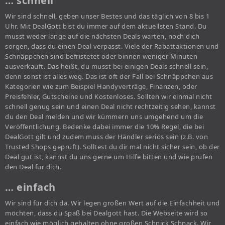
… schnell
Wir sind schnell, geben unser Bestes und das täglich von 8 bis 1
Uhr. Mit DealGott bist du immer auf dem aktuellsten Stand. Du
musst weder lange auf die nächsten Deals warten, noch dich
sorgen, dass du einen Deal verpasst. Viele der Rabattaktionen und
Schnäppchen sind befristetet oder binnen weniger Minuten
ausverkauft. Das heißt, du musst bei einigen Deals schnell sein,
denn sonst ist alles weg. Das ist oft der Fall bei Schnäppchen aus
Kategorien wie zum Beispiel Handyverträge, Finanzen, oder
Preisfehler, Gutscheine und Kostenloses. Sollten wir einmal nicht
schnell genug sein und einen Deal nicht rechtzeitig sehen, kannst
du den Deal melden und wir kümmern uns umgehend um die
Veröffentlichung. Bedenke dabei immer die 10% Regel, die bei
DealGott gilt und zudem muss der Händler seriös sein (z.B. von
Trusted Shops geprüft). Solltest du dir mal nicht sicher sein, ob der
Deal gut ist, kannst du uns gerne um Hilfe bitten und wie prüfen
den Deal für dich.
… einfach
Wir sind für dich da. Wir legen großen Wert auf die Einfachheit und
möchten, dass du Spaß bei Dealgott hast. Die Webseite wird so
einfach wie möglich gehalten ohne großen Schnick Schnack. Wir