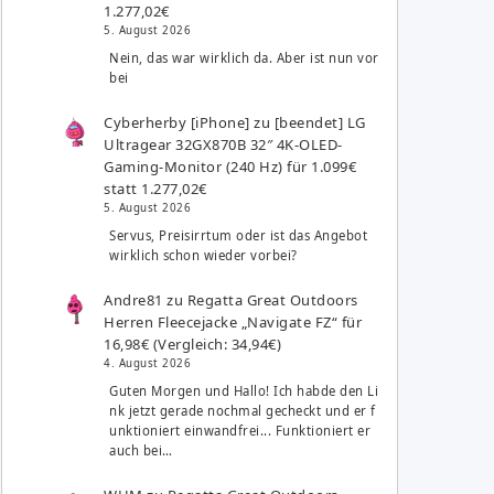
1.277,02€
5. August 2026
Nein, das war wirklich da. Aber ist nun vor
bei
Cyberherby [iPhone]
zu
[beendet] LG
Ultragear 32GX870B 32″ 4K-OLED-
Gaming-Monitor (240 Hz) für 1.099€
statt 1.277,02€
5. August 2026
Servus, Preisirrtum oder ist das Angebot
wirklich schon wieder vorbei?
Andre81
zu
Regatta Great Outdoors
Herren Fleecejacke „Navigate FZ“ für
16,98€ (Vergleich: 34,94€)
4. August 2026
Guten Morgen und Hallo! Ich habde den Li
nk jetzt gerade nochmal gecheckt und er f
unktioniert einwandfrei... Funktioniert er
auch bei…