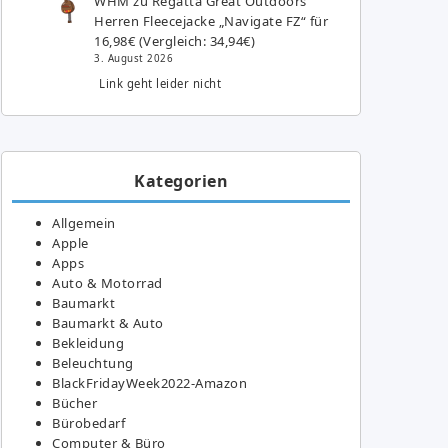
WHM
zu
Regatta Great Outdoors
Herren Fleecejacke „Navigate FZ“ für
16,98€ (Vergleich: 34,94€)
3. August 2026
Link geht leider nicht
Kategorien
Allgemein
Apple
Apps
Auto & Motorrad
Baumarkt
Baumarkt & Auto
Bekleidung
Beleuchtung
BlackFridayWeek2022-Amazon
Bücher
Bürobedarf
Computer & Büro