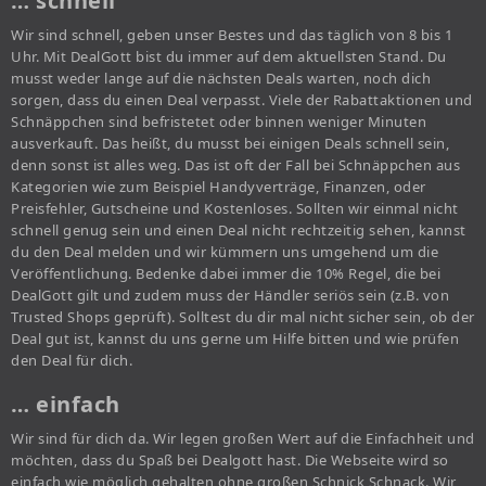
… schnell
Wir sind schnell, geben unser Bestes und das täglich von 8 bis 1
Uhr. Mit DealGott bist du immer auf dem aktuellsten Stand. Du
musst weder lange auf die nächsten Deals warten, noch dich
sorgen, dass du einen Deal verpasst. Viele der Rabattaktionen und
Schnäppchen sind befristetet oder binnen weniger Minuten
ausverkauft. Das heißt, du musst bei einigen Deals schnell sein,
denn sonst ist alles weg. Das ist oft der Fall bei Schnäppchen aus
Kategorien wie zum Beispiel Handyverträge, Finanzen, oder
Preisfehler, Gutscheine und Kostenloses. Sollten wir einmal nicht
schnell genug sein und einen Deal nicht rechtzeitig sehen, kannst
du den Deal melden und wir kümmern uns umgehend um die
Veröffentlichung. Bedenke dabei immer die 10% Regel, die bei
DealGott gilt und zudem muss der Händler seriös sein (z.B. von
Trusted Shops geprüft). Solltest du dir mal nicht sicher sein, ob der
Deal gut ist, kannst du uns gerne um Hilfe bitten und wie prüfen
den Deal für dich.
… einfach
Wir sind für dich da. Wir legen großen Wert auf die Einfachheit und
möchten, dass du Spaß bei Dealgott hast. Die Webseite wird so
einfach wie möglich gehalten ohne großen Schnick Schnack. Wir