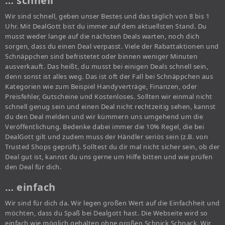
… schnell
Wir sind schnell, geben unser Bestes und das täglich von 8 bis 1
Uhr. Mit DealGott bist du immer auf dem aktuellsten Stand. Du
musst weder lange auf die nächsten Deals warten, noch dich
sorgen, dass du einen Deal verpasst. Viele der Rabattaktionen und
Schnäppchen sind befristetet oder binnen weniger Minuten
ausverkauft. Das heißt, du musst bei einigen Deals schnell sein,
denn sonst ist alles weg. Das ist oft der Fall bei Schnäppchen aus
Kategorien wie zum Beispiel Handyverträge, Finanzen, oder
Preisfehler, Gutscheine und Kostenloses. Sollten wir einmal nicht
schnell genug sein und einen Deal nicht rechtzeitig sehen, kannst
du den Deal melden und wir kümmern uns umgehend um die
Veröffentlichung. Bedenke dabei immer die 10% Regel, die bei
DealGott gilt und zudem muss der Händler seriös sein (z.B. von
Trusted Shops geprüft). Solltest du dir mal nicht sicher sein, ob der
Deal gut ist, kannst du uns gerne um Hilfe bitten und wie prüfen
den Deal für dich.
… einfach
Wir sind für dich da. Wir legen großen Wert auf die Einfachheit und
möchten, dass du Spaß bei Dealgott hast. Die Webseite wird so
einfach wie möglich gehalten ohne großen Schnick Schnack. Wir