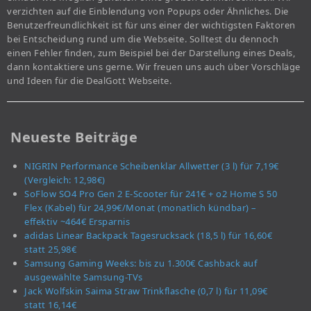
verzichten auf die Einblendung von Popups oder Ähnliches. Die
Benutzerfreundlichkeit ist für uns einer der wichtigsten Faktoren
bei Entscheidung rund um die Webseite. Solltest du dennoch
einen Fehler finden, zum Beispiel bei der Darstellung eines Deals,
dann kontaktiere uns gerne. Wir freuen uns auch über Vorschläge
und Ideen für die DealGott Webseite.
Neueste Beiträge
NIGRIN Performance Scheibenklar Allwetter (3 l) für 7,19€
(Vergleich: 12,98€)
SoFlow SO4 Pro Gen 2 E-Scooter für 241€ + o2 Home S 50
Flex (Kabel) für 24,99€/Monat (monatlich kündbar) –
effektiv ~464€ Ersparnis
adidas Linear Backpack Tagesrucksack (18,5 l) für 16,60€
statt 25,98€
Samsung Gaming Weeks: bis zu 1.300€ Cashback auf
ausgewählte Samsung-TVs
Jack Wolfskin Saima Straw Trinkflasche (0,7 l) für 11,09€
statt 16,14€