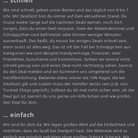
… schnell
Wir sind schnell, geben unser Bestes und das täglich von 8 bis 1
Uhr. Mit DealGott bist du immer auf dem aktuellsten Stand. Du
musst weder lange auf die nächsten Deals warten, noch dich
sorgen, dass du einen Deal verpasst. Viele der Rabattaktionen und
Schnäppchen sind befristetet oder binnen weniger Minuten
ausverkauft. Das heißt, du musst bei einigen Deals schnell sein,
denn sonst ist alles weg. Das ist oft der Fall bei Schnäppchen aus
Kategorien wie zum Beispiel Handyverträge, Finanzen, oder
Preisfehler, Gutscheine und Kostenloses. Sollten wir einmal nicht
schnell genug sein und einen Deal nicht rechtzeitig sehen, kannst
du den Deal melden und wir kümmern uns umgehend um die
Veröffentlichung. Bedenke dabei immer die 10% Regel, die bei
DealGott gilt und zudem muss der Händler seriös sein (z.B. von
Trusted Shops geprüft). Solltest du dir mal nicht sicher sein, ob der
Deal gut ist, kannst du uns gerne um Hilfe bitten und wie prüfen
den Deal für dich.
… einfach
Wir sind für dich da. Wir legen großen Wert auf die Einfachheit und
möchten, dass du Spaß bei Dealgott hast. Die Webseite wird so
einfach wie möglich gehalten ohne großen Schnick Schnack. Wir