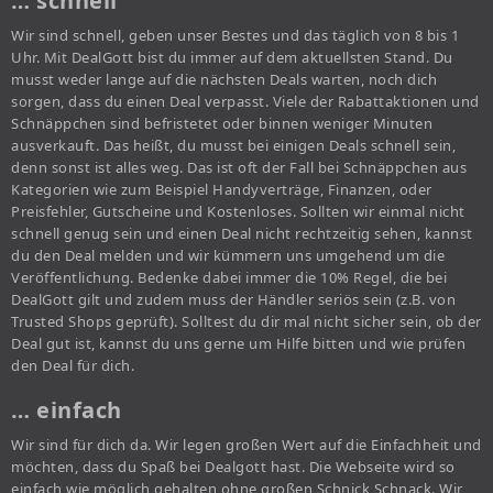
… schnell
Wir sind schnell, geben unser Bestes und das täglich von 8 bis 1
Uhr. Mit DealGott bist du immer auf dem aktuellsten Stand. Du
musst weder lange auf die nächsten Deals warten, noch dich
sorgen, dass du einen Deal verpasst. Viele der Rabattaktionen und
Schnäppchen sind befristetet oder binnen weniger Minuten
ausverkauft. Das heißt, du musst bei einigen Deals schnell sein,
denn sonst ist alles weg. Das ist oft der Fall bei Schnäppchen aus
Kategorien wie zum Beispiel Handyverträge, Finanzen, oder
Preisfehler, Gutscheine und Kostenloses. Sollten wir einmal nicht
schnell genug sein und einen Deal nicht rechtzeitig sehen, kannst
du den Deal melden und wir kümmern uns umgehend um die
Veröffentlichung. Bedenke dabei immer die 10% Regel, die bei
DealGott gilt und zudem muss der Händler seriös sein (z.B. von
Trusted Shops geprüft). Solltest du dir mal nicht sicher sein, ob der
Deal gut ist, kannst du uns gerne um Hilfe bitten und wie prüfen
den Deal für dich.
… einfach
Wir sind für dich da. Wir legen großen Wert auf die Einfachheit und
möchten, dass du Spaß bei Dealgott hast. Die Webseite wird so
einfach wie möglich gehalten ohne großen Schnick Schnack. Wir