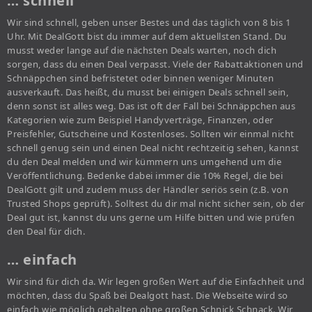
… schnell
Wir sind schnell, geben unser Bestes und das täglich von 8 bis 1
Uhr. Mit DealGott bist du immer auf dem aktuellsten Stand. Du
musst weder lange auf die nächsten Deals warten, noch dich
sorgen, dass du einen Deal verpasst. Viele der Rabattaktionen und
Schnäppchen sind befristetet oder binnen weniger Minuten
ausverkauft. Das heißt, du musst bei einigen Deals schnell sein,
denn sonst ist alles weg. Das ist oft der Fall bei Schnäppchen aus
Kategorien wie zum Beispiel Handyverträge, Finanzen, oder
Preisfehler, Gutscheine und Kostenloses. Sollten wir einmal nicht
schnell genug sein und einen Deal nicht rechtzeitig sehen, kannst
du den Deal melden und wir kümmern uns umgehend um die
Veröffentlichung. Bedenke dabei immer die 10% Regel, die bei
DealGott gilt und zudem muss der Händler seriös sein (z.B. von
Trusted Shops geprüft). Solltest du dir mal nicht sicher sein, ob der
Deal gut ist, kannst du uns gerne um Hilfe bitten und wie prüfen
den Deal für dich.
… einfach
Wir sind für dich da. Wir legen großen Wert auf die Einfachheit und
möchten, dass du Spaß bei Dealgott hast. Die Webseite wird so
einfach wie möglich gehalten ohne großen Schnick Schnack. Wir