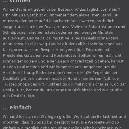
… schnell
Wir sind schnell, geben unser Bestes und das täglich von 8 bis 1
Uhr. Mit DealGott bist du immer auf dem aktuellsten Stand. Du
musst weder lange auf die nächsten Deals warten, noch dich
sorgen, dass du einen Deal verpasst. Viele der Rabattaktionen und
Schnäppchen sind befristetet oder binnen weniger Minuten
ausverkauft. Das heißt, du musst bei einigen Deals schnell sein,
denn sonst ist alles weg. Das ist oft der Fall bei Schnäppchen aus
Kategorien wie zum Beispiel Handyverträge, Finanzen, oder
Preisfehler, Gutscheine und Kostenloses. Sollten wir einmal nicht
schnell genug sein und einen Deal nicht rechtzeitig sehen, kannst
du den Deal melden und wir kümmern uns umgehend um die
Veröffentlichung. Bedenke dabei immer die 10% Regel, die bei
DealGott gilt und zudem muss der Händler seriös sein (z.B. von
Trusted Shops geprüft). Solltest du dir mal nicht sicher sein, ob der
Deal gut ist, kannst du uns gerne um Hilfe bitten und wie prüfen
den Deal für dich.
… einfach
Wir sind für dich da. Wir legen großen Wert auf die Einfachheit und
möchten, dass du Spaß bei Dealgott hast. Die Webseite wird so
einfach wie möglich gehalten ohne großen Schnick Schnack. Wir