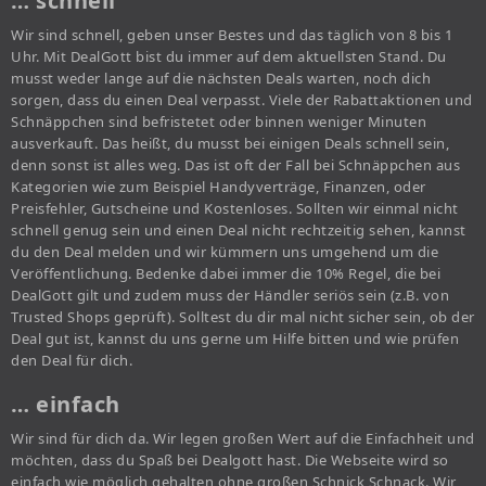
… schnell
Wir sind schnell, geben unser Bestes und das täglich von 8 bis 1
Uhr. Mit DealGott bist du immer auf dem aktuellsten Stand. Du
musst weder lange auf die nächsten Deals warten, noch dich
sorgen, dass du einen Deal verpasst. Viele der Rabattaktionen und
Schnäppchen sind befristetet oder binnen weniger Minuten
ausverkauft. Das heißt, du musst bei einigen Deals schnell sein,
denn sonst ist alles weg. Das ist oft der Fall bei Schnäppchen aus
Kategorien wie zum Beispiel Handyverträge, Finanzen, oder
Preisfehler, Gutscheine und Kostenloses. Sollten wir einmal nicht
schnell genug sein und einen Deal nicht rechtzeitig sehen, kannst
du den Deal melden und wir kümmern uns umgehend um die
Veröffentlichung. Bedenke dabei immer die 10% Regel, die bei
DealGott gilt und zudem muss der Händler seriös sein (z.B. von
Trusted Shops geprüft). Solltest du dir mal nicht sicher sein, ob der
Deal gut ist, kannst du uns gerne um Hilfe bitten und wie prüfen
den Deal für dich.
… einfach
Wir sind für dich da. Wir legen großen Wert auf die Einfachheit und
möchten, dass du Spaß bei Dealgott hast. Die Webseite wird so
einfach wie möglich gehalten ohne großen Schnick Schnack. Wir