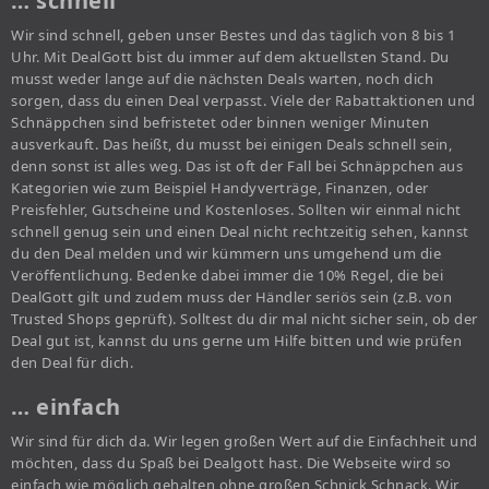
… schnell
Wir sind schnell, geben unser Bestes und das täglich von 8 bis 1
Uhr. Mit DealGott bist du immer auf dem aktuellsten Stand. Du
musst weder lange auf die nächsten Deals warten, noch dich
sorgen, dass du einen Deal verpasst. Viele der Rabattaktionen und
Schnäppchen sind befristetet oder binnen weniger Minuten
ausverkauft. Das heißt, du musst bei einigen Deals schnell sein,
denn sonst ist alles weg. Das ist oft der Fall bei Schnäppchen aus
Kategorien wie zum Beispiel Handyverträge, Finanzen, oder
Preisfehler, Gutscheine und Kostenloses. Sollten wir einmal nicht
schnell genug sein und einen Deal nicht rechtzeitig sehen, kannst
du den Deal melden und wir kümmern uns umgehend um die
Veröffentlichung. Bedenke dabei immer die 10% Regel, die bei
DealGott gilt und zudem muss der Händler seriös sein (z.B. von
Trusted Shops geprüft). Solltest du dir mal nicht sicher sein, ob der
Deal gut ist, kannst du uns gerne um Hilfe bitten und wie prüfen
den Deal für dich.
… einfach
Wir sind für dich da. Wir legen großen Wert auf die Einfachheit und
möchten, dass du Spaß bei Dealgott hast. Die Webseite wird so
einfach wie möglich gehalten ohne großen Schnick Schnack. Wir