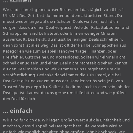
… schnell
Wir sind schnell, geben unser Bestes und das täglich von 8 bis 1
Uhr. Mit DealGott bist du immer auf dem aktuellsten Stand. Du
musst weder lange auf die nächsten Deals warten, noch dich
sorgen, dass du einen Deal verpasst. Viele der Rabattaktionen und
Schnäppchen sind befristetet oder binnen weniger Minuten
ausverkauft. Das heißt, du musst bei einigen Deals schnell sein,
denn sonst ist alles weg. Das ist oft der Fall bei Schnäppchen aus
Kategorien wie zum Beispiel Handyverträge, Finanzen, oder
Preisfehler, Gutscheine und Kostenloses. Sollten wir einmal nicht
schnell genug sein und einen Deal nicht rechtzeitig sehen, kannst
du den Deal melden und wir kümmern uns umgehend um die
Veröffentlichung. Bedenke dabei immer die 10% Regel, die bei
DealGott gilt und zudem muss der Händler seriös sein (z.B. von
Trusted Shops geprüft). Solltest du dir mal nicht sicher sein, ob der
Deal gut ist, kannst du uns gerne um Hilfe bitten und wie prüfen
den Deal für dich.
… einfach
Wir sind für dich da. Wir legen großen Wert auf die Einfachheit und
möchten, dass du Spaß bei Dealgott hast. Die Webseite wird so
einfach wie möglich gehalten ohne großen Schnick Schnack. Wir