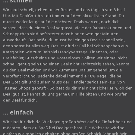
… schnell
Wir sind schnell, geben unser Bestes und das täglich von 8 bis 1
Uhr. Mit DealGott bist du immer auf dem aktuellsten Stand. Du
musst weder lange auf die nächsten Deals warten, noch dich
sorgen, dass du einen Deal verpasst. Viele der Rabattaktionen und
Schnäppchen sind befristetet oder binnen weniger Minuten
ausverkauft. Das heißt, du musst bei einigen Deals schnell sein,
denn sonst ist alles weg. Das ist oft der Fall bei Schnäppchen aus
Kategorien wie zum Beispiel Handyverträge, Finanzen, oder
Preisfehler, Gutscheine und Kostenloses. Sollten wir einmal nicht
schnell genug sein und einen Deal nicht rechtzeitig sehen, kannst
du den Deal melden und wir kümmern uns umgehend um die
Veröffentlichung. Bedenke dabei immer die 10% Regel, die bei
DealGott gilt und zudem muss der Händler seriös sein (z.B. von
Trusted Shops geprüft). Solltest du dir mal nicht sicher sein, ob der
Deal gut ist, kannst du uns gerne um Hilfe bitten und wie prüfen
den Deal für dich.
… einfach
Wir sind für dich da. Wir legen großen Wert auf die Einfachheit und
möchten, dass du Spaß bei Dealgott hast. Die Webseite wird so
einfach wie möglich gehalten ohne großen Schnick Schnack. Wir