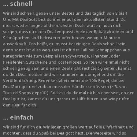
… schnell
Wir sind schnell, geben unser Bestes und das täglich von 8 bis 1
Uhr. Mit DealGott bist du immer auf dem aktuellsten Stand. Du
musst weder lange auf die nächsten Deals warten, noch dich
sorgen, dass du einen Deal verpasst. Viele der Rabattaktionen und
Schnäppchen sind befristetet oder binnen weniger Minuten
ausverkauft. Das heißt, du musst bei einigen Deals schnell sein,
denn sonst ist alles weg. Das ist oft der Fall bei Schnäppchen aus
Kategorien wie zum Beispiel Handyverträge, Finanzen, oder
Preisfehler, Gutscheine und Kostenloses. Sollten wir einmal nicht
schnell genug sein und einen Deal nicht rechtzeitig sehen, kannst
du den Deal melden und wir kümmern uns umgehend um die
Veröffentlichung. Bedenke dabei immer die 10% Regel, die bei
DealGott gilt und zudem muss der Händler seriös sein (z.B. von
Trusted Shops geprüft). Solltest du dir mal nicht sicher sein, ob der
Deal gut ist, kannst du uns gerne um Hilfe bitten und wie prüfen
den Deal für dich.
… einfach
Wir sind für dich da. Wir legen großen Wert auf die Einfachheit und
möchten, dass du Spaß bei Dealgott hast. Die Webseite wird so