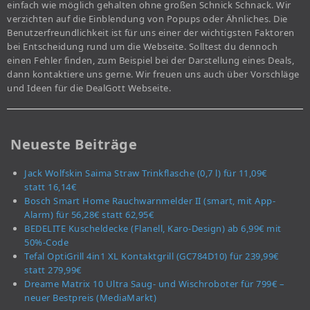
einfach wie möglich gehalten ohne großen Schnick Schnack. Wir
verzichten auf die Einblendung von Popups oder Ähnliches. Die
Benutzerfreundlichkeit ist für uns einer der wichtigsten Faktoren
bei Entscheidung rund um die Webseite. Solltest du dennoch
einen Fehler finden, zum Beispiel bei der Darstellung eines Deals,
dann kontaktiere uns gerne. Wir freuen uns auch über Vorschläge
und Ideen für die DealGott Webseite.
Neueste Beiträge
Jack Wolfskin Saima Straw Trinkflasche (0,7 l) für 11,09€
statt 16,14€
Bosch Smart Home Rauchwarnmelder II (smart, mit App-
Alarm) für 56,28€ statt 62,95€
BEDELITE Kuscheldecke (Flanell, Karo-Design) ab 6,99€ mit
50%-Code
Tefal OptiGrill 4in1 XL Kontaktgrill (GC784D10) für 239,99€
statt 279,99€
Dreame Matrix 10 Ultra Saug- und Wischroboter für 799€ –
neuer Bestpreis (MediaMarkt)