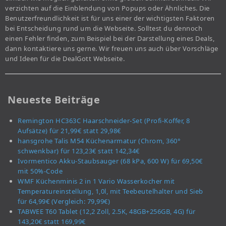
verzichten auf die Einblendung von Popups oder Ähnliches. Die
Benutzerfreundlichkeit ist für uns einer der wichtigsten Faktoren
bei Entscheidung rund um die Webseite. Solltest du dennoch
einen Fehler finden, zum Beispiel bei der Darstellung eines Deals,
dann kontaktiere uns gerne. Wir freuen uns auch über Vorschläge
und Ideen für die DealGott Webseite.
Neueste Beiträge
Remington HC363C Haarschneider-Set (Profi-Koffer, 8
Aufsätze) für 21,99€ statt 29,98€
hansgrohe Talis M54 Küchenarmatur (Chrom, 360°
schwenkbar) für 123,23€ statt 142,34€
Ivormentico Akku-Staubsauger (68 kPa, 600 W) für 69,50€
mit 50%-Code
WMF Küchenminis 2 in 1 Vario Wasserkocher mit
Temperatureinstellung, 1,0l, mit Teebeutelhalter und Sieb
für 64,99€ (Vergleich: 79,99€)
TABWEE T60 Tablet (12,2 Zoll, 2.5K, 48GB+256GB, 4G) für
143,20€ statt 169,99€