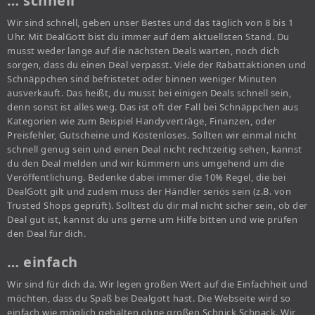
… schnell
Wir sind schnell, geben unser Bestes und das täglich von 8 bis 1
Uhr. Mit DealGott bist du immer auf dem aktuellsten Stand. Du
musst weder lange auf die nächsten Deals warten, noch dich
sorgen, dass du einen Deal verpasst. Viele der Rabattaktionen und
Schnäppchen sind befristetet oder binnen weniger Minuten
ausverkauft. Das heißt, du musst bei einigen Deals schnell sein,
denn sonst ist alles weg. Das ist oft der Fall bei Schnäppchen aus
Kategorien wie zum Beispiel Handyverträge, Finanzen, oder
Preisfehler, Gutscheine und Kostenloses. Sollten wir einmal nicht
schnell genug sein und einen Deal nicht rechtzeitig sehen, kannst
du den Deal melden und wir kümmern uns umgehend um die
Veröffentlichung. Bedenke dabei immer die 10% Regel, die bei
DealGott gilt und zudem muss der Händler seriös sein (z.B. von
Trusted Shops geprüft). Solltest du dir mal nicht sicher sein, ob der
Deal gut ist, kannst du uns gerne um Hilfe bitten und wie prüfen
den Deal für dich.
… einfach
Wir sind für dich da. Wir legen großen Wert auf die Einfachheit und
möchten, dass du Spaß bei Dealgott hast. Die Webseite wird so
einfach wie möglich gehalten ohne großen Schnick Schnack. Wir