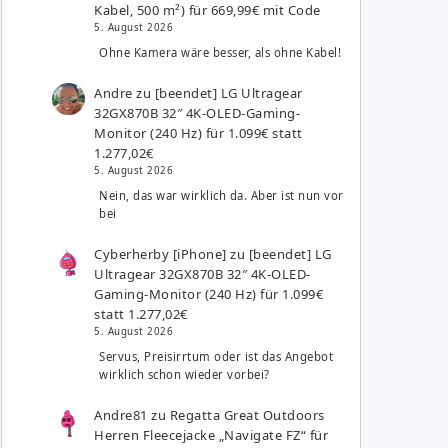
Kabel, 500 m²) für 669,99€ mit Code
5. August 2026
Ohne Kamera wäre besser, als ohne Kabel!
Andre
zu
[beendet] LG Ultragear
32GX870B 32″ 4K-OLED-Gaming-
Monitor (240 Hz) für 1.099€ statt
1.277,02€
5. August 2026
Nein, das war wirklich da. Aber ist nun vor
bei
Cyberherby [iPhone]
zu
[beendet] LG
Ultragear 32GX870B 32″ 4K-OLED-
Gaming-Monitor (240 Hz) für 1.099€
statt 1.277,02€
5. August 2026
Servus, Preisirrtum oder ist das Angebot
wirklich schon wieder vorbei?
Andre81
zu
Regatta Great Outdoors
Herren Fleecejacke „Navigate FZ“ für