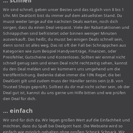
… schnell
Wir sind schnell, geben unser Bestes und das täglich von 8 bis 1
Uhr. Mit DealGott bist du immer auf dem aktuellsten Stand. Du
musst weder lange auf die nächsten Deals warten, noch dich
sorgen, dass du einen Deal verpasst. Viele der Rabattaktionen und
Schnäppchen sind befristetet oder binnen weniger Minuten
ausverkauft. Das heißt, du musst bei einigen Deals schnell sein,
denn sonst ist alles weg. Das ist oft der Fall bei Schnäppchen aus
Kategorien wie zum Beispiel Handyverträge, Finanzen, oder
Preisfehler, Gutscheine und Kostenloses. Sollten wir einmal nicht
schnell genug sein und einen Deal nicht rechtzeitig sehen, kannst
du den Deal melden und wir kümmern uns umgehend um die
Veröffentlichung. Bedenke dabei immer die 10% Regel, die bei
DealGott gilt und zudem muss der Händler seriös sein (z.B. von
Trusted Shops geprüft). Solltest du dir mal nicht sicher sein, ob der
Deal gut ist, kannst du uns gerne um Hilfe bitten und wie prüfen
den Deal für dich.
… einfach
Wir sind für dich da. Wir legen großen Wert auf die Einfachheit und
möchten, dass du Spaß bei Dealgott hast. Die Webseite wird so
einfach wie möglich gehalten ohne großen Schnick Schnack. Wir