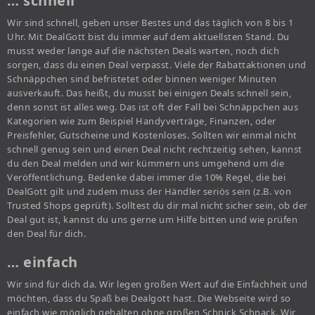
… schnell
Wir sind schnell, geben unser Bestes und das täglich von 8 bis 1
Uhr. Mit DealGott bist du immer auf dem aktuellsten Stand. Du
musst weder lange auf die nächsten Deals warten, noch dich
sorgen, dass du einen Deal verpasst. Viele der Rabattaktionen und
Schnäppchen sind befristetet oder binnen weniger Minuten
ausverkauft. Das heißt, du musst bei einigen Deals schnell sein,
denn sonst ist alles weg. Das ist oft der Fall bei Schnäppchen aus
Kategorien wie zum Beispiel Handyverträge, Finanzen, oder
Preisfehler, Gutscheine und Kostenloses. Sollten wir einmal nicht
schnell genug sein und einen Deal nicht rechtzeitig sehen, kannst
du den Deal melden und wir kümmern uns umgehend um die
Veröffentlichung. Bedenke dabei immer die 10% Regel, die bei
DealGott gilt und zudem muss der Händler seriös sein (z.B. von
Trusted Shops geprüft). Solltest du dir mal nicht sicher sein, ob der
Deal gut ist, kannst du uns gerne um Hilfe bitten und wie prüfen
den Deal für dich.
… einfach
Wir sind für dich da. Wir legen großen Wert auf die Einfachheit und
möchten, dass du Spaß bei Dealgott hast. Die Webseite wird so
einfach wie möglich gehalten ohne großen Schnick Schnack. Wir