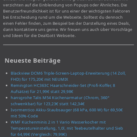
verzichten auf die Einblendung von Popups oder Ähnliches. Die
Benutzerfreundlichkeit ist für uns einer der wichtigsten Faktoren
bei Entscheidung rund um die Webseite. Solltest du dennoch
einen Fehler finden, zum Beispiel bei der Darstellung eines Deals,
dann kontaktiere uns gerne. Wir freuen uns auch über Vorschläge
und Ideen für die DealGott Webseite.
Neueste Beiträge
Blackview DCM6 Triple-Screen-Laptop-Erweiterung (14 Zoll,
FHD) für 175,20€ mit NEUMIX
Remington HC363C Haarschneider-Set (Profi-Koffer, 8
Aufsätze) für 21,99€ statt 29,98€
hansgrohe Talis M54 Küchenarmatur (Chrom, 360°
schwenkbar) für 123,23€ statt 142,34€
Ivormentico Akku-Staubsauger (68 kPa, 600 W) für 69,50€
mit 50%-Code
WMF Küchenminis 2 in 1 Vario Wasserkocher mit
Temperatureinstellung, 1,0l, mit Teebeutelhalter und Sieb
für 64,99€ (Vergleich: 79,99€)