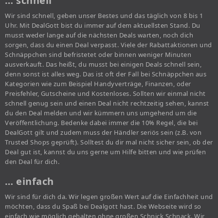
… schnell
Wir sind schnell, geben unser Bestes und das täglich von 8 bis 1
Uhr. Mit DealGott bist du immer auf dem aktuellsten Stand. Du
musst weder lange auf die nächsten Deals warten, noch dich
sorgen, dass du einen Deal verpasst. Viele der Rabattaktionen und
Schnäppchen sind befristetet oder binnen weniger Minuten
ausverkauft. Das heißt, du musst bei einigen Deals schnell sein,
denn sonst ist alles weg. Das ist oft der Fall bei Schnäppchen aus
Kategorien wie zum Beispiel Handyverträge, Finanzen, oder
Preisfehler, Gutscheine und Kostenloses. Sollten wir einmal nicht
schnell genug sein und einen Deal nicht rechtzeitig sehen, kannst
du den Deal melden und wir kümmern uns umgehend um die
Veröffentlichung. Bedenke dabei immer die 10% Regel, die bei
DealGott gilt und zudem muss der Händler seriös sein (z.B. von
Trusted Shops geprüft). Solltest du dir mal nicht sicher sein, ob der
Deal gut ist, kannst du uns gerne um Hilfe bitten und wie prüfen
den Deal für dich.
… einfach
Wir sind für dich da. Wir legen großen Wert auf die Einfachheit und
möchten, dass du Spaß bei Dealgott hast. Die Webseite wird so
einfach wie möglich gehalten ohne großen Schnick Schnack. Wir