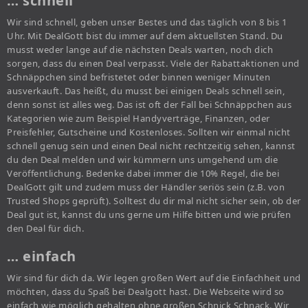
… schnell
Wir sind schnell, geben unser Bestes und das täglich von 8 bis 1
Uhr. Mit DealGott bist du immer auf dem aktuellsten Stand. Du
musst weder lange auf die nächsten Deals warten, noch dich
sorgen, dass du einen Deal verpasst. Viele der Rabattaktionen und
Schnäppchen sind befristetet oder binnen weniger Minuten
ausverkauft. Das heißt, du musst bei einigen Deals schnell sein,
denn sonst ist alles weg. Das ist oft der Fall bei Schnäppchen aus
Kategorien wie zum Beispiel Handyverträge, Finanzen, oder
Preisfehler, Gutscheine und Kostenloses. Sollten wir einmal nicht
schnell genug sein und einen Deal nicht rechtzeitig sehen, kannst
du den Deal melden und wir kümmern uns umgehend um die
Veröffentlichung. Bedenke dabei immer die 10% Regel, die bei
DealGott gilt und zudem muss der Händler seriös sein (z.B. von
Trusted Shops geprüft). Solltest du dir mal nicht sicher sein, ob der
Deal gut ist, kannst du uns gerne um Hilfe bitten und wie prüfen
den Deal für dich.
… einfach
Wir sind für dich da. Wir legen großen Wert auf die Einfachheit und
möchten, dass du Spaß bei Dealgott hast. Die Webseite wird so
einfach wie möglich gehalten ohne großen Schnick Schnack. Wir