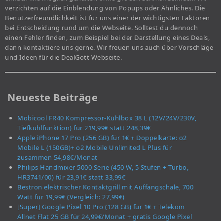
verzichten auf die Einblendung von Popups oder Ähnliches. Die
Benutzerfreundlichkeit ist für uns einer der wichtigsten Faktoren
bei Entscheidung rund um die Webseite. Solltest du dennoch
einen Fehler finden, zum Beispiel bei der Darstellung eines Deals,
dann kontaktiere uns gerne. Wir freuen uns auch über Vorschläge
und Ideen für die DealGott Webseite.
Neueste Beiträge
Mobicool FR40 Kompressor-Kühlbox 38 L (12V/24V/230V,
Tiefkühlfunktion) für 219,99€ statt 248,39€
Apple iPhone 17 Pro (256 GB) für 1€ + Doppelkarte: o2
Mobile L (150GB)+ o2 Mobile Unlimited L Plus für
zusammen 54,98€/Monat
Philips Handmixer 5000 Serie (450 W, 5 Stufen + Turbo,
HR3741/00) für 23,91€ statt 33,99€
Bestron elektrischer Kontaktgrill mit Auffangschale, 700
Watt für 19,99€ (Vergleich: 27,99€)
[Super] Google Pixel 10 Pro (128 GB) für 1€ + Telekom
Allnet Flat 25 GB für 24,99€/Monat + gratis Google Pixel