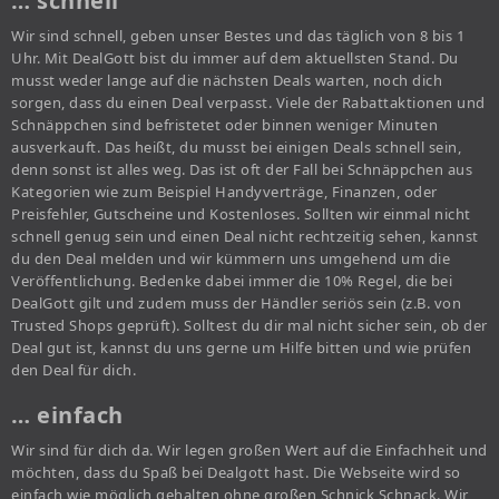
… schnell
Wir sind schnell, geben unser Bestes und das täglich von 8 bis 1
Uhr. Mit DealGott bist du immer auf dem aktuellsten Stand. Du
musst weder lange auf die nächsten Deals warten, noch dich
sorgen, dass du einen Deal verpasst. Viele der Rabattaktionen und
Schnäppchen sind befristetet oder binnen weniger Minuten
ausverkauft. Das heißt, du musst bei einigen Deals schnell sein,
denn sonst ist alles weg. Das ist oft der Fall bei Schnäppchen aus
Kategorien wie zum Beispiel Handyverträge, Finanzen, oder
Preisfehler, Gutscheine und Kostenloses. Sollten wir einmal nicht
schnell genug sein und einen Deal nicht rechtzeitig sehen, kannst
du den Deal melden und wir kümmern uns umgehend um die
Veröffentlichung. Bedenke dabei immer die 10% Regel, die bei
DealGott gilt und zudem muss der Händler seriös sein (z.B. von
Trusted Shops geprüft). Solltest du dir mal nicht sicher sein, ob der
Deal gut ist, kannst du uns gerne um Hilfe bitten und wie prüfen
den Deal für dich.
… einfach
Wir sind für dich da. Wir legen großen Wert auf die Einfachheit und
möchten, dass du Spaß bei Dealgott hast. Die Webseite wird so
einfach wie möglich gehalten ohne großen Schnick Schnack. Wir