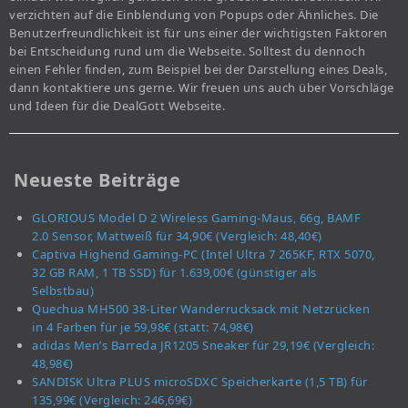
verzichten auf die Einblendung von Popups oder Ähnliches. Die
Benutzerfreundlichkeit ist für uns einer der wichtigsten Faktoren
bei Entscheidung rund um die Webseite. Solltest du dennoch
einen Fehler finden, zum Beispiel bei der Darstellung eines Deals,
dann kontaktiere uns gerne. Wir freuen uns auch über Vorschläge
und Ideen für die DealGott Webseite.
Neueste Beiträge
GLORIOUS Model D 2 Wireless Gaming-Maus, 66g, BAMF
2.0 Sensor, Mattweiß für 34,90€ (Vergleich: 48,40€)
Captiva Highend Gaming-PC (Intel Ultra 7 265KF, RTX 5070,
32 GB RAM, 1 TB SSD) für 1.639,00€ (günstiger als
Selbstbau)
Quechua MH500 38-Liter Wanderrucksack mit Netzrücken
in 4 Farben für je 59,98€ (statt: 74,98€)
adidas Men’s Barreda JR1205 Sneaker für 29,19€ (Vergleich:
48,98€)
SANDISK Ultra PLUS microSDXC Speicherkarte (1,5 TB) für
135,99€ (Vergleich: 246,69€)