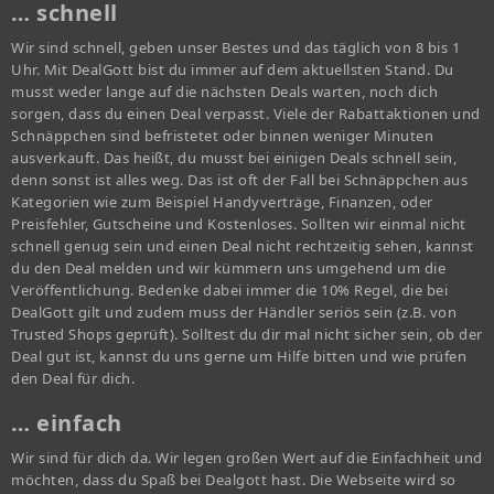
… schnell
Wir sind schnell, geben unser Bestes und das täglich von 8 bis 1
Uhr. Mit DealGott bist du immer auf dem aktuellsten Stand. Du
musst weder lange auf die nächsten Deals warten, noch dich
sorgen, dass du einen Deal verpasst. Viele der Rabattaktionen und
Schnäppchen sind befristetet oder binnen weniger Minuten
ausverkauft. Das heißt, du musst bei einigen Deals schnell sein,
denn sonst ist alles weg. Das ist oft der Fall bei Schnäppchen aus
Kategorien wie zum Beispiel Handyverträge, Finanzen, oder
Preisfehler, Gutscheine und Kostenloses. Sollten wir einmal nicht
schnell genug sein und einen Deal nicht rechtzeitig sehen, kannst
du den Deal melden und wir kümmern uns umgehend um die
Veröffentlichung. Bedenke dabei immer die 10% Regel, die bei
DealGott gilt und zudem muss der Händler seriös sein (z.B. von
Trusted Shops geprüft). Solltest du dir mal nicht sicher sein, ob der
Deal gut ist, kannst du uns gerne um Hilfe bitten und wie prüfen
den Deal für dich.
… einfach
Wir sind für dich da. Wir legen großen Wert auf die Einfachheit und
möchten, dass du Spaß bei Dealgott hast. Die Webseite wird so