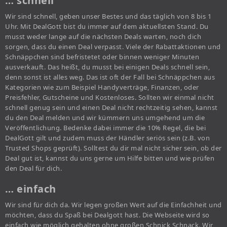
… schnell
Wir sind schnell, geben unser Bestes und das täglich von 8 bis 1
Uhr. Mit DealGott bist du immer auf dem aktuellsten Stand. Du
musst weder lange auf die nächsten Deals warten, noch dich
sorgen, dass du einen Deal verpasst. Viele der Rabattaktionen und
Schnäppchen sind befristetet oder binnen weniger Minuten
ausverkauft. Das heißt, du musst bei einigen Deals schnell sein,
denn sonst ist alles weg. Das ist oft der Fall bei Schnäppchen aus
Kategorien wie zum Beispiel Handyverträge, Finanzen, oder
Preisfehler, Gutscheine und Kostenloses. Sollten wir einmal nicht
schnell genug sein und einen Deal nicht rechtzeitig sehen, kannst
du den Deal melden und wir kümmern uns umgehend um die
Veröffentlichung. Bedenke dabei immer die 10% Regel, die bei
DealGott gilt und zudem muss der Händler seriös sein (z.B. von
Trusted Shops geprüft). Solltest du dir mal nicht sicher sein, ob der
Deal gut ist, kannst du uns gerne um Hilfe bitten und wie prüfen
den Deal für dich.
… einfach
Wir sind für dich da. Wir legen großen Wert auf die Einfachheit und
möchten, dass du Spaß bei Dealgott hast. Die Webseite wird so
einfach wie möglich gehalten ohne großen Schnick Schnack. Wir