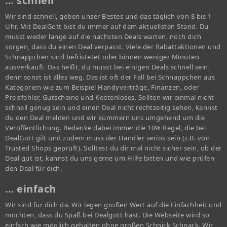
… schnell
Wir sind schnell, geben unser Bestes und das täglich von 8 bis 1
Uhr. Mit DealGott bist du immer auf dem aktuellsten Stand. Du
musst weder lange auf die nächsten Deals warten, noch dich
sorgen, dass du einen Deal verpasst. Viele der Rabattaktionen und
Schnäppchen sind befristetet oder binnen weniger Minuten
ausverkauft. Das heißt, du musst bei einigen Deals schnell sein,
denn sonst ist alles weg. Das ist oft der Fall bei Schnäppchen aus
Kategorien wie zum Beispiel Handyverträge, Finanzen, oder
Preisfehler, Gutscheine und Kostenloses. Sollten wir einmal nicht
schnell genug sein und einen Deal nicht rechtzeitig sehen, kannst
du den Deal melden und wir kümmern uns umgehend um die
Veröffentlichung. Bedenke dabei immer die 10% Regel, die bei
DealGott gilt und zudem muss der Händler seriös sein (z.B. von
Trusted Shops geprüft). Solltest du dir mal nicht sicher sein, ob der
Deal gut ist, kannst du uns gerne um Hilfe bitten und wie prüfen
den Deal für dich.
… einfach
Wir sind für dich da. Wir legen großen Wert auf die Einfachheit und
möchten, dass du Spaß bei Dealgott hast. Die Webseite wird so
einfach wie möglich gehalten ohne großen Schnick Schnack. Wir