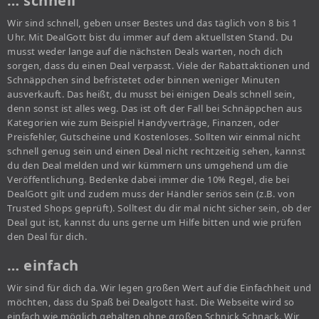
… schnell
Wir sind schnell, geben unser Bestes und das täglich von 8 bis 1
Uhr. Mit DealGott bist du immer auf dem aktuellsten Stand. Du
musst weder lange auf die nächsten Deals warten, noch dich
sorgen, dass du einen Deal verpasst. Viele der Rabattaktionen und
Schnäppchen sind befristetet oder binnen weniger Minuten
ausverkauft. Das heißt, du musst bei einigen Deals schnell sein,
denn sonst ist alles weg. Das ist oft der Fall bei Schnäppchen aus
Kategorien wie zum Beispiel Handyverträge, Finanzen, oder
Preisfehler, Gutscheine und Kostenloses. Sollten wir einmal nicht
schnell genug sein und einen Deal nicht rechtzeitig sehen, kannst
du den Deal melden und wir kümmern uns umgehend um die
Veröffentlichung. Bedenke dabei immer die 10% Regel, die bei
DealGott gilt und zudem muss der Händler seriös sein (z.B. von
Trusted Shops geprüft). Solltest du dir mal nicht sicher sein, ob der
Deal gut ist, kannst du uns gerne um Hilfe bitten und wie prüfen
den Deal für dich.
… einfach
Wir sind für dich da. Wir legen großen Wert auf die Einfachheit und
möchten, dass du Spaß bei Dealgott hast. Die Webseite wird so
einfach wie möglich gehalten ohne großen Schnick Schnack. Wir