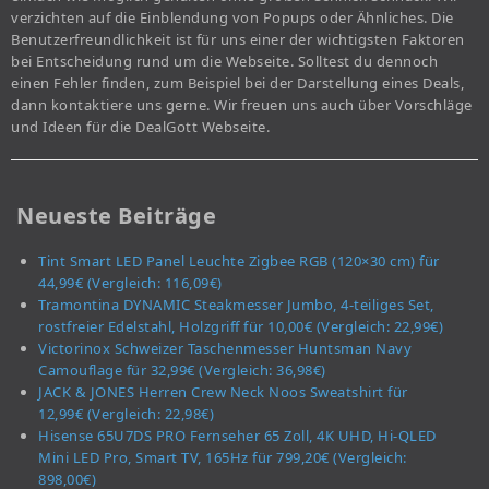
verzichten auf die Einblendung von Popups oder Ähnliches. Die
Benutzerfreundlichkeit ist für uns einer der wichtigsten Faktoren
bei Entscheidung rund um die Webseite. Solltest du dennoch
einen Fehler finden, zum Beispiel bei der Darstellung eines Deals,
dann kontaktiere uns gerne. Wir freuen uns auch über Vorschläge
und Ideen für die DealGott Webseite.
Neueste Beiträge
Tint Smart LED Panel Leuchte Zigbee RGB (120×30 cm) für
44,99€ (Vergleich: 116,09€)
Tramontina DYNAMIC Steakmesser Jumbo, 4-teiliges Set,
rostfreier Edelstahl, Holzgriff für 10,00€ (Vergleich: 22,99€)
Victorinox Schweizer Taschenmesser Huntsman Navy
Camouflage für 32,99€ (Vergleich: 36,98€)
JACK & JONES Herren Crew Neck Noos Sweatshirt für
12,99€ (Vergleich: 22,98€)
Hisense 65U7DS PRO Fernseher 65 Zoll, 4K UHD, Hi-QLED
Mini LED Pro, Smart TV, 165Hz für 799,20€ (Vergleich:
898,00€)