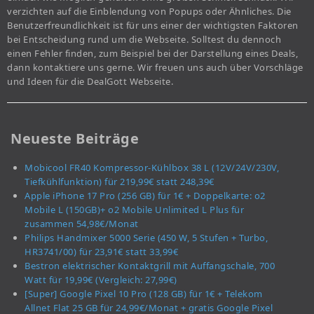
verzichten auf die Einblendung von Popups oder Ähnliches. Die
Benutzerfreundlichkeit ist für uns einer der wichtigsten Faktoren
bei Entscheidung rund um die Webseite. Solltest du dennoch
einen Fehler finden, zum Beispiel bei der Darstellung eines Deals,
dann kontaktiere uns gerne. Wir freuen uns auch über Vorschläge
und Ideen für die DealGott Webseite.
Neueste Beiträge
Mobicool FR40 Kompressor-Kühlbox 38 L (12V/24V/230V,
Tiefkühlfunktion) für 219,99€ statt 248,39€
Apple iPhone 17 Pro (256 GB) für 1€ + Doppelkarte: o2
Mobile L (150GB)+ o2 Mobile Unlimited L Plus für
zusammen 54,98€/Monat
Philips Handmixer 5000 Serie (450 W, 5 Stufen + Turbo,
HR3741/00) für 23,91€ statt 33,99€
Bestron elektrischer Kontaktgrill mit Auffangschale, 700
Watt für 19,99€ (Vergleich: 27,99€)
[Super] Google Pixel 10 Pro (128 GB) für 1€ + Telekom
Allnet Flat 25 GB für 24,99€/Monat + gratis Google Pixel