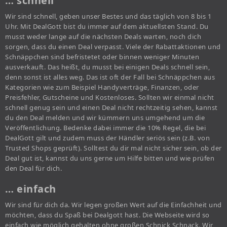
… schnell
Wir sind schnell, geben unser Bestes und das täglich von 8 bis 1
Uhr. Mit DealGott bist du immer auf dem aktuellsten Stand. Du
musst weder lange auf die nächsten Deals warten, noch dich
sorgen, dass du einen Deal verpasst. Viele der Rabattaktionen und
Schnäppchen sind befristetet oder binnen weniger Minuten
ausverkauft. Das heißt, du musst bei einigen Deals schnell sein,
denn sonst ist alles weg. Das ist oft der Fall bei Schnäppchen aus
Kategorien wie zum Beispiel Handyverträge, Finanzen, oder
Preisfehler, Gutscheine und Kostenloses. Sollten wir einmal nicht
schnell genug sein und einen Deal nicht rechtzeitig sehen, kannst
du den Deal melden und wir kümmern uns umgehend um die
Veröffentlichung. Bedenke dabei immer die 10% Regel, die bei
DealGott gilt und zudem muss der Händler seriös sein (z.B. von
Trusted Shops geprüft). Solltest du dir mal nicht sicher sein, ob der
Deal gut ist, kannst du uns gerne um Hilfe bitten und wie prüfen
den Deal für dich.
… einfach
Wir sind für dich da. Wir legen großen Wert auf die Einfachheit und
möchten, dass du Spaß bei Dealgott hast. Die Webseite wird so
einfach wie möglich gehalten ohne großen Schnick Schnack. Wir