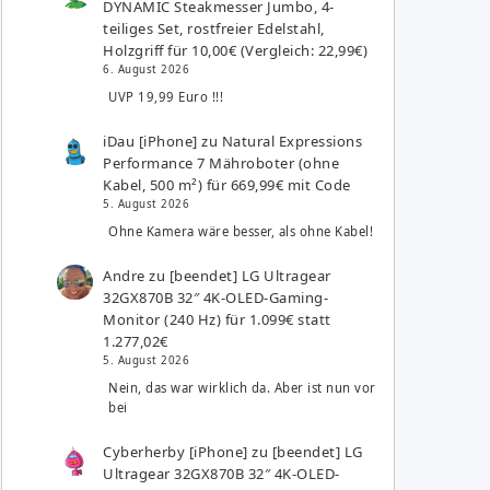
DYNAMIC Steakmesser Jumbo, 4-
teiliges Set, rostfreier Edelstahl,
Holzgriff für 10,00€ (Vergleich: 22,99€)
6. August 2026
UVP 19,99 Euro !!!
iDau [iPhone]
zu
Natural Expressions
Performance 7 Mähroboter (ohne
Kabel, 500 m²) für 669,99€ mit Code
5. August 2026
Ohne Kamera wäre besser, als ohne Kabel!
Andre
zu
[beendet] LG Ultragear
32GX870B 32″ 4K-OLED-Gaming-
Monitor (240 Hz) für 1.099€ statt
1.277,02€
5. August 2026
Nein, das war wirklich da. Aber ist nun vor
bei
Cyberherby [iPhone]
zu
[beendet] LG
Ultragear 32GX870B 32″ 4K-OLED-