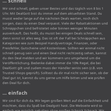
… schnell
Wir sind schnell, geben unser Bestes und das täglich von 8 bis 1
Uhr. Mit DealGott bist du immer auf dem aktuellsten Stand. Du
musst weder lange auf die nächsten Deals warten, noch dich
sorgen, dass du einen Deal verpasst. Viele der Rabattaktionen und
Schnäppchen sind befristetet oder binnen weniger Minuten
ausverkauft. Das heißt, du musst bei einigen Deals schnell sein,
denn sonst ist alles weg. Das ist oft der Fall bei Schnäppchen aus
Kategorien wie zum Beispiel Handyverträge, Finanzen, oder
Preisfehler, Gutscheine und Kostenloses. Sollten wir einmal nicht
schnell genug sein und einen Deal nicht rechtzeitig sehen, kannst
du den Deal melden und wir kümmern uns umgehend um die
Veröffentlichung. Bedenke dabei immer die 10% Regel, die bei
DealGott gilt und zudem muss der Händler seriös sein (z.B. von
Trusted Shops geprüft). Solltest du dir mal nicht sicher sein, ob der
Deal gut ist, kannst du uns gerne um Hilfe bitten und wie prüfen
den Deal für dich.
… einfach
Wir sind für dich da. Wir legen großen Wert auf die Einfachheit und
möchten, dass du Spaß bei Dealgott hast. Die Webseite wird so
einfach wie möglich gehalten ohne großen Schnick Schnack. Wir