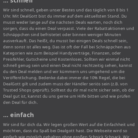
… schnell
Wir sind schnell, geben unser Bestes und das täglich von 8 bis 1
Uhr. Mit DealGott bist du immer auf dem aktuellsten Stand. Du
musst weder lange auf die nächsten Deals warten, noch dich
sorgen, dass du einen Deal verpasst. Viele der Rabattaktionen und
Schnäppchen sind befristetet oder binnen weniger Minuten
ausverkauft. Das heißt, du musst bei einigen Deals schnell sein,
denn sonst ist alles weg. Das ist oft der Fall bei Schnäppchen aus
Kategorien wie zum Beispiel Handyverträge, Finanzen, oder
Preisfehler, Gutscheine und Kostenloses. Sollten wir einmal nicht
schnell genug sein und einen Deal nicht rechtzeitig sehen, kannst
du den Deal melden und wir kümmern uns umgehend um die
Veröffentlichung. Bedenke dabei immer die 10% Regel, die bei
DealGott gilt und zudem muss der Händler seriös sein (z.B. von
Trusted Shops geprüft). Solltest du dir mal nicht sicher sein, ob der
Deal gut ist, kannst du uns gerne um Hilfe bitten und wie prüfen
den Deal für dich.
… einfach
Wir sind für dich da. Wir legen großen Wert auf die Einfachheit und
möchten, dass du Spaß bei Dealgott hast. Die Webseite wird so
einfach wie möglich gehalten ohne großen Schnick Schnack. Wir