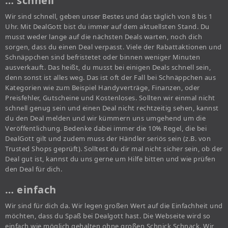
… schnell
Wir sind schnell, geben unser Bestes und das täglich von 8 bis 1
Uhr. Mit DealGott bist du immer auf dem aktuellsten Stand. Du
musst weder lange auf die nächsten Deals warten, noch dich
sorgen, dass du einen Deal verpasst. Viele der Rabattaktionen und
Schnäppchen sind befristetet oder binnen weniger Minuten
ausverkauft. Das heißt, du musst bei einigen Deals schnell sein,
denn sonst ist alles weg. Das ist oft der Fall bei Schnäppchen aus
Kategorien wie zum Beispiel Handyverträge, Finanzen, oder
Preisfehler, Gutscheine und Kostenloses. Sollten wir einmal nicht
schnell genug sein und einen Deal nicht rechtzeitig sehen, kannst
du den Deal melden und wir kümmern uns umgehend um die
Veröffentlichung. Bedenke dabei immer die 10% Regel, die bei
DealGott gilt und zudem muss der Händler seriös sein (z.B. von
Trusted Shops geprüft). Solltest du dir mal nicht sicher sein, ob der
Deal gut ist, kannst du uns gerne um Hilfe bitten und wie prüfen
den Deal für dich.
… einfach
Wir sind für dich da. Wir legen großen Wert auf die Einfachheit und
möchten, dass du Spaß bei Dealgott hast. Die Webseite wird so
einfach wie möglich gehalten ohne großen Schnick Schnack. Wir