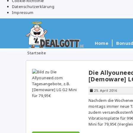
Cookie-Richtlinie
Datenschutzerklärung
Impressum
Home
Bonusd
Startseite
Die Allyounee
[Demoware] LG
25. April 2016
Nachdem die Wochenend
montags immer neue Ta
zudem versandkostenfre
Vibrationsplatte für 99
Mini für 79,95€ (Verglei