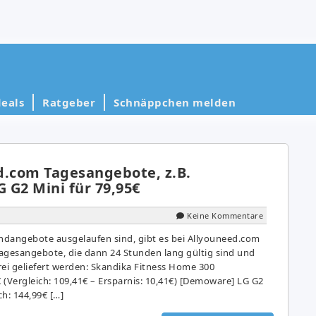
eals
Ratgeber
Schnäppchen melden
d.com Tagesangebote, z.B.
 G2 Mini für 79,95€
Keine Kommentare
angebote ausgelaufen sind, gibt es bei Allyouneed.com
gesangebote, die dann 24 Stunden lang gültig sind und
i geliefert werden: Skandika Fitness Home 300
€ (Vergleich: 109,41€ – Ersparnis: 10,41€) [Demoware] LG G2
ch: 144,99€ […]