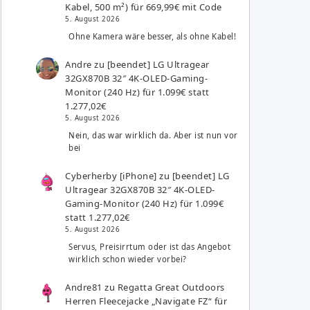
Kabel, 500 m²) für 669,99€ mit Code
5. August 2026
Ohne Kamera wäre besser, als ohne Kabel!
Andre
zu
[beendet] LG Ultragear
32GX870B 32″ 4K-OLED-Gaming-
Monitor (240 Hz) für 1.099€ statt
1.277,02€
5. August 2026
Nein, das war wirklich da. Aber ist nun vor
bei
Cyberherby [iPhone]
zu
[beendet] LG
Ultragear 32GX870B 32″ 4K-OLED-
Gaming-Monitor (240 Hz) für 1.099€
statt 1.277,02€
5. August 2026
Servus, Preisirrtum oder ist das Angebot
wirklich schon wieder vorbei?
Andre81
zu
Regatta Great Outdoors
Herren Fleecejacke „Navigate FZ“ für