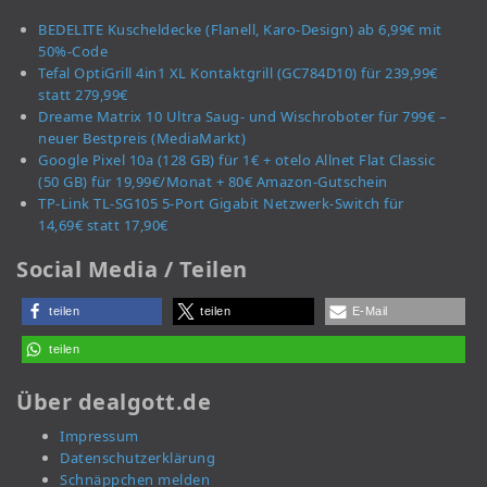
BEDELITE Kuscheldecke (Flanell, Karo-Design) ab 6,99€ mit
50%-Code
Tefal OptiGrill 4in1 XL Kontaktgrill (GC784D10) für 239,99€
statt 279,99€
Dreame Matrix 10 Ultra Saug- und Wischroboter für 799€ –
neuer Bestpreis (MediaMarkt)
Google Pixel 10a (128 GB) für 1€ + otelo Allnet Flat Classic
(50 GB) für 19,99€/Monat + 80€ Amazon-Gutschein
TP-Link TL-SG105 5-Port Gigabit Netzwerk-Switch für
14,69€ statt 17,90€
Social Media / Teilen
teilen
teilen
E-Mail
teilen
Über dealgott.de
Impressum
Datenschutzerklärung
Schnäppchen melden