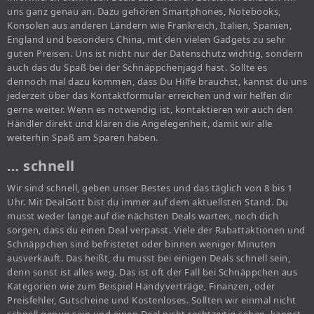
uns ganz genau an. Dazu gehören Smartphones, Notebooks,
Konsolen aus anderen Ländern wie Frankreich, Italien, Spanien,
England und besonders China, mit den vielen Gadgets zu sehr
guten Preisen. Uns ist nicht nur der Datenschutz wichtig, sondern
auch das du Spaß bei der Schnäppchenjagd hast. Sollte es
dennoch mal dazu kommen, dass Du Hilfe brauchst, kannst du uns
jederzeit über das Kontaktformular erreichen und wir helfen dir
gerne weiter. Wenn es notwendig ist, kontaktieren wir auch den
Händler direkt und klären die Angelegenheit, damit wir alle
weiterhin Spaß am Sparen haben.
… schnell
Wir sind schnell, geben unser Bestes und das täglich von 8 bis 1
Uhr. Mit DealGott bist du immer auf dem aktuellsten Stand. Du
musst weder lange auf die nächsten Deals warten, noch dich
sorgen, dass du einen Deal verpasst. Viele der Rabattaktionen und
Schnäppchen sind befristetet oder binnen weniger Minuten
ausverkauft. Das heißt, du musst bei einigen Deals schnell sein,
denn sonst ist alles weg. Das ist oft der Fall bei Schnäppchen aus
Kategorien wie zum Beispiel Handyverträge, Finanzen, oder
Preisfehler, Gutscheine und Kostenloses. Sollten wir einmal nicht
schnell genug sein und einen Deal nicht rechtzeitig sehen, kannst