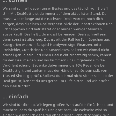
… schnell
Wir sind schnell, geben unser Bestes und das täglich von 8 bis 1
Uhr. Mit DealGott bist du immer auf dem aktuellsten Stand. Du
musst weder lange auf die nächsten Deals warten, noch dich
sorgen, dass du einen Deal verpasst. Viele der Rabattaktionen und
Schnäppchen sind befristetet oder binnen weniger Minuten
ausverkauft. Das heißt, du musst bei einigen Deals schnell sein,
denn sonst ist alles weg. Das ist oft der Fall bei Schnäppchen aus
Kategorien wie zum Beispiel Handyverträge, Finanzen, oder
Preisfehler, Gutscheine und Kostenloses. Sollten wir einmal nicht
schnell genug sein und einen Deal nicht rechtzeitig sehen, kannst
du den Deal melden und wir kümmern uns umgehend um die
Veröffentlichung. Bedenke dabei immer die 10% Regel, die bei
DealGott gilt und zudem muss der Händler seriös sein (z.B. von
Trusted Shops geprüft). Solltest du dir mal nicht sicher sein, ob der
Deal gut ist, kannst du uns gerne um Hilfe bitten und wie prüfen
den Deal für dich.
… einfach
Wir sind für dich da. Wir legen großen Wert auf die Einfachheit und
möchten, dass du Spaß bei Dealgott hast. Die Webseite wird so
einfach wie möglich gehalten ohne großen Schnick Schnack. Wir