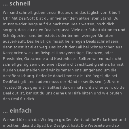
… schnell
Wir sind schnell, geben unser Bestes und das täglich von 8 bis 1
Uhr. Mit DealGott bist du immer auf dem aktuellsten Stand. Du
musst weder lange auf die nächsten Deals warten, noch dich
sorgen, dass du einen Deal verpasst. Viele der Rabattaktionen und
Schnäppchen sind befristetet oder binnen weniger Minuten
ausverkauft. Das heißt, du musst bei einigen Deals schnell sein,
denn sonst ist alles weg. Das ist oft der Fall bei Schnäppchen aus
Kategorien wie zum Beispiel Handyverträge, Finanzen, oder
Preisfehler, Gutscheine und Kostenloses. Sollten wir einmal nicht
schnell genug sein und einen Deal nicht rechtzeitig sehen, kannst
du den Deal melden und wir kümmern uns umgehend um die
Veröffentlichung. Bedenke dabei immer die 10% Regel, die bei
DealGott gilt und zudem muss der Händler seriös sein (z.B. von
Trusted Shops geprüft). Solltest du dir mal nicht sicher sein, ob der
Deal gut ist, kannst du uns gerne um Hilfe bitten und wie prüfen
den Deal für dich.
… einfach
Wir sind für dich da. Wir legen großen Wert auf die Einfachheit und
möchten, dass du Spaß bei Dealgott hast. Die Webseite wird so