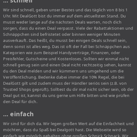
… schnell
Wir sind schnell, geben unser Bestes und das täglich von 8 bis 1
Uhr. Mit DealGott bist du immer auf dem aktuellsten Stand. Du
musst weder lange auf die nächsten Deals warten, noch dich
sorgen, dass du einen Deal verpasst. Viele der Rabattaktionen und
Schnäppchen sind befristetet oder binnen weniger Minuten
ausverkauft. Das heißt, du musst bei einigen Deals schnell sein,
denn sonst ist alles weg. Das ist oft der Fall bei Schnäppchen aus
Kategorien wie zum Beispiel Handyverträge, Finanzen, oder
Preisfehler, Gutscheine und Kostenloses. Sollten wir einmal nicht
schnell genug sein und einen Deal nicht rechtzeitig sehen, kannst
du den Deal melden und wir kümmern uns umgehend um die
Veröffentlichung. Bedenke dabei immer die 10% Regel, die bei
DealGott gilt und zudem muss der Händler seriös sein (z.B. von
Trusted Shops geprüft). Solltest du dir mal nicht sicher sein, ob der
Deal gut ist, kannst du uns gerne um Hilfe bitten und wie prüfen
den Deal für dich.
… einfach
Wir sind für dich da. Wir legen großen Wert auf die Einfachheit und
möchten, dass du Spaß bei Dealgott hast. Die Webseite wird so
einfach wie möglich gehalten ohne großen Schnick Schnack. Wir