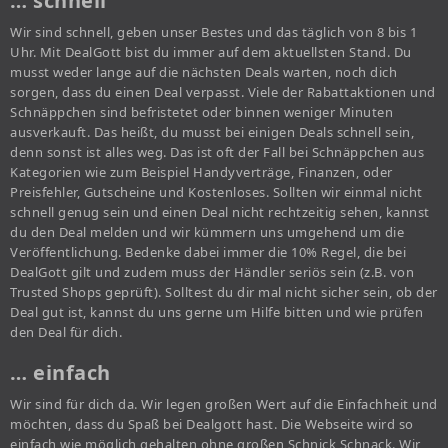
… schnell
Wir sind schnell, geben unser Bestes und das täglich von 8 bis 1
Uhr. Mit DealGott bist du immer auf dem aktuellsten Stand. Du
musst weder lange auf die nächsten Deals warten, noch dich
sorgen, dass du einen Deal verpasst. Viele der Rabattaktionen und
Schnäppchen sind befristetet oder binnen weniger Minuten
ausverkauft. Das heißt, du musst bei einigen Deals schnell sein,
denn sonst ist alles weg. Das ist oft der Fall bei Schnäppchen aus
Kategorien wie zum Beispiel Handyverträge, Finanzen, oder
Preisfehler, Gutscheine und Kostenloses. Sollten wir einmal nicht
schnell genug sein und einen Deal nicht rechtzeitig sehen, kannst
du den Deal melden und wir kümmern uns umgehend um die
Veröffentlichung. Bedenke dabei immer die 10% Regel, die bei
DealGott gilt und zudem muss der Händler seriös sein (z.B. von
Trusted Shops geprüft). Solltest du dir mal nicht sicher sein, ob der
Deal gut ist, kannst du uns gerne um Hilfe bitten und wie prüfen
den Deal für dich.
… einfach
Wir sind für dich da. Wir legen großen Wert auf die Einfachheit und
möchten, dass du Spaß bei Dealgott hast. Die Webseite wird so
einfach wie möglich gehalten ohne großen Schnick Schnack. Wir