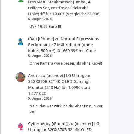
DYNAMIC Steakmesser Jumbo, 4-
teiliges Set, rostfreier Edelstahl,
Holzgriff für 10,00€ (Vergleich: 22,99€)
6. August 2026
UVP 19,99 Euro !!!
iDau [iPhone]
zu
Natural Expressions
Performance 7 Mähroboter (ohne
Kabel, 500 m²) für 669,99€ mit Code
5. August 2026
Ohne Kamera wäre besser, als ohne Kabel!
Andre
zu
[beendet] LG Ultragear
32GX870B 32″ 4K-OLED-Gaming-
Monitor (240 Hz) für 1.099€ statt
1.277,02€
5. August 2026
Nein, das war wirklich da. Aber ist nun vor
bei
Cyberherby [iPhone]
zu
[beendet] LG
Ultragear 32GX870B 32″ 4K-OLED-