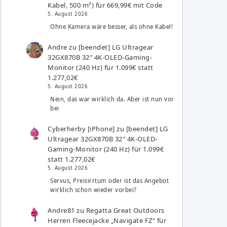
Kabel, 500 m²) für 669,99€ mit Code
5. August 2026
Ohne Kamera wäre besser, als ohne Kabel!
Andre
zu
[beendet] LG Ultragear
32GX870B 32″ 4K-OLED-Gaming-
Monitor (240 Hz) für 1.099€ statt
1.277,02€
5. August 2026
Nein, das war wirklich da. Aber ist nun vor
bei
Cyberherby [iPhone]
zu
[beendet] LG
Ultragear 32GX870B 32″ 4K-OLED-
Gaming-Monitor (240 Hz) für 1.099€
statt 1.277,02€
5. August 2026
Servus, Preisirrtum oder ist das Angebot
wirklich schon wieder vorbei?
Andre81
zu
Regatta Great Outdoors
Herren Fleecejacke „Navigate FZ“ für