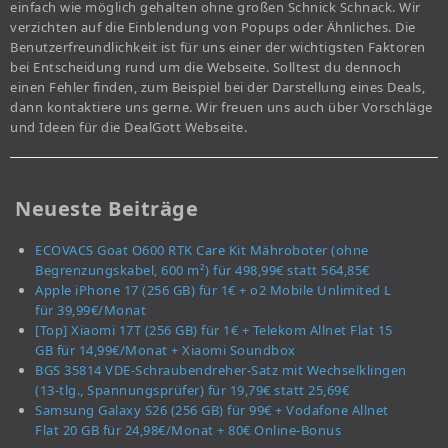
einfach wie möglich gehalten ohne großen Schnick Schnack. Wir
verzichten auf die Einblendung von Popups oder Ähnliches. Die
Benutzerfreundlichkeit ist für uns einer der wichtigsten Faktoren
bei Entscheidung rund um die Webseite. Solltest du dennoch
einen Fehler finden, zum Beispiel bei der Darstellung eines Deals,
dann kontaktiere uns gerne. Wir freuen uns auch über Vorschläge
und Ideen für die DealGott Webseite.
Neueste Beiträge
ECOVACS Goat O600 RTK Care Kit Mähroboter (ohne
Begrenzungskabel, 600 m²) für 498,99€ statt 564,85€
Apple iPhone 17 (256 GB) für 1€ + o2 Mobile Unlimited L
für 39,99€/Monat
[Top] Xiaomi 17T (256 GB) für 1€ + Telekom Allnet Flat 15
GB für 14,99€/Monat + Xiaomi Soundbox
BGS 35814 VDE-Schraubendreher-Satz mit Wechselklingen
(13-tlg., Spannungsprüfer) für 19,79€ statt 25,69€
Samsung Galaxy S26 (256 GB) für 99€ + Vodafone Allnet
Flat 20 GB für 24,98€/Monat + 80€ Online-Bonus