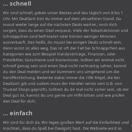
… schnell
Wir sind schnell, geben unser Bestes und das täglich von 8 bis 1
Uhr. Mit DealGott bist du immer auf dem aktuellsten Stand. Du
musst weder lange auf die nächsten Deals warten, noch dich
sorgen, dass du einen Deal verpasst. Viele der Rabattaktionen und
Schnäppchen sind befristetet oder binnen weniger Minuten
ausverkauft. Das heißt, du musst bei einigen Deals schnell sein,
denn sonst ist alles weg. Das ist oft der Fall bei Schnäppchen aus
Kategorien wie zum Beispiel Handyverträge, Finanzen, oder
Preisfehler, Gutscheine und Kostenloses. Sollten wir einmal nicht
schnell genug sein und einen Deal nicht rechtzeitig sehen, kannst
du den Deal melden und wir kümmern uns umgehend um die
Veröffentlichung. Bedenke dabei immer die 10% Regel, die bei
DealGott gilt und zudem muss der Händler seriös sein (z.B. von
Trusted Shops geprüft). Solltest du dir mal nicht sicher sein, ob der
Deal gut ist, kannst du uns gerne um Hilfe bitten und wie prüfen
den Deal für dich.
… einfach
Wir sind für dich da. Wir legen großen Wert auf die Einfachheit und
möchten, dass du Spaß bei Dealgott hast. Die Webseite wird so