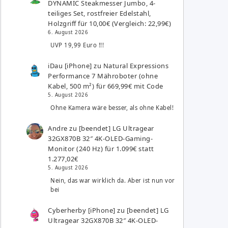
DYNAMIC Steakmesser Jumbo, 4-
teiliges Set, rostfreier Edelstahl,
Holzgriff für 10,00€ (Vergleich: 22,99€)
6. August 2026
UVP 19,99 Euro !!!
iDau [iPhone]
zu
Natural Expressions
Performance 7 Mähroboter (ohne
Kabel, 500 m²) für 669,99€ mit Code
5. August 2026
Ohne Kamera wäre besser, als ohne Kabel!
Andre
zu
[beendet] LG Ultragear
32GX870B 32″ 4K-OLED-Gaming-
Monitor (240 Hz) für 1.099€ statt
1.277,02€
5. August 2026
Nein, das war wirklich da. Aber ist nun vor
bei
Cyberherby [iPhone]
zu
[beendet] LG
Ultragear 32GX870B 32″ 4K-OLED-