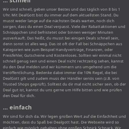
… schnell
Wir sind schnell, geben unser Bestes und das täglich von 8 bis 1
Uhr. Mit DealGott bist du immer auf dem aktuellsten Stand. Du
musst weder lange auf die nächsten Deals warten, noch dich
sorgen, dass du einen Deal verpasst. Viele der Rabattaktionen und
Schnäppchen sind befristetet oder binnen weniger Minuten
ausverkauft. Das heißt, du musst bei einigen Deals schnell sein,
denn sonst ist alles weg. Das ist oft der Fall bei Schnäppchen aus
Kategorien wie zum Beispiel Handyverträge, Finanzen, oder
Preisfehler, Gutscheine und Kostenloses. Sollten wir einmal nicht
schnell genug sein und einen Deal nicht rechtzeitig sehen, kannst
du den Deal melden und wir kümmern uns umgehend um die
Veröffentlichung. Bedenke dabei immer die 10% Regel, die bei
DealGott gilt und zudem muss der Händler seriös sein (z.B. von
Trusted Shops geprüft). Solltest du dir mal nicht sicher sein, ob der
Deal gut ist, kannst du uns gerne um Hilfe bitten und wie prüfen
den Deal für dich.
… einfach
Wir sind für dich da. Wir legen großen Wert auf die Einfachheit und
möchten, dass du Spaß bei Dealgott hast. Die Webseite wird so
einfach wie möglich gehalten ohne großen Schnick Schnack. Wir