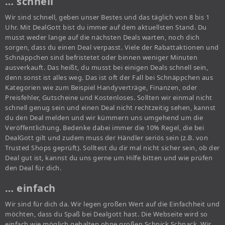
… schnell
Wir sind schnell, geben unser Bestes und das täglich von 8 bis 1
Uhr. Mit DealGott bist du immer auf dem aktuellsten Stand. Du
musst weder lange auf die nächsten Deals warten, noch dich
sorgen, dass du einen Deal verpasst. Viele der Rabattaktionen und
Schnäppchen sind befristetet oder binnen weniger Minuten
ausverkauft. Das heißt, du musst bei einigen Deals schnell sein,
denn sonst ist alles weg. Das ist oft der Fall bei Schnäppchen aus
Kategorien wie zum Beispiel Handyverträge, Finanzen, oder
Preisfehler, Gutscheine und Kostenloses. Sollten wir einmal nicht
schnell genug sein und einen Deal nicht rechtzeitig sehen, kannst
du den Deal melden und wir kümmern uns umgehend um die
Veröffentlichung. Bedenke dabei immer die 10% Regel, die bei
DealGott gilt und zudem muss der Händler seriös sein (z.B. von
Trusted Shops geprüft). Solltest du dir mal nicht sicher sein, ob der
Deal gut ist, kannst du uns gerne um Hilfe bitten und wie prüfen
den Deal für dich.
… einfach
Wir sind für dich da. Wir legen großen Wert auf die Einfachheit und
möchten, dass du Spaß bei Dealgott hast. Die Webseite wird so
einfach wie möglich gehalten ohne großen Schnick Schnack. Wir