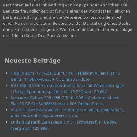
verzichten auf die Einblendung von Popups oder Ähnliches. Die
Benutzerfreundlichkeit ist für uns einer der wichtigsten Faktoren
bei Entscheidung rund um die Webseite. Solltest du dennoch
einen Fehler finden, zum Beispiel bei der Darstellung eines Deals,
dann kontaktiere uns gerne. Wir freuen uns auch über Vorschläge
und Ideen für die DealGott Webseite.
Neueste Beiträge
[Top] Xiaomi 17T (256 GB) für 1€ + Telekom Allnet Flat 15
GB für 14,99€/Monat + Xiaomi Soundbox
BGS 35814 VDE-Schraubendreher-Satz mit Wechselklingen
(13-tlg., Spannungsprüfer) für 19,79€ statt 25,69€
Samsung Galaxy S26 (256 GB) für 99€ + Vodafone Allnet
Flat 20 GB für 24,98€/Monat + 80€ Online-Bonus
ASUS RT-AX52 AX1800 WiFi-6-Router (AiMesh, 1800 Mbit/s,
VPN, WPA3) für 29,99€ statt 42,70€
Enders Gasgrill „San Diego UP 3“ (schwarz) für 109,99€
(Vergleich: 129,99€)