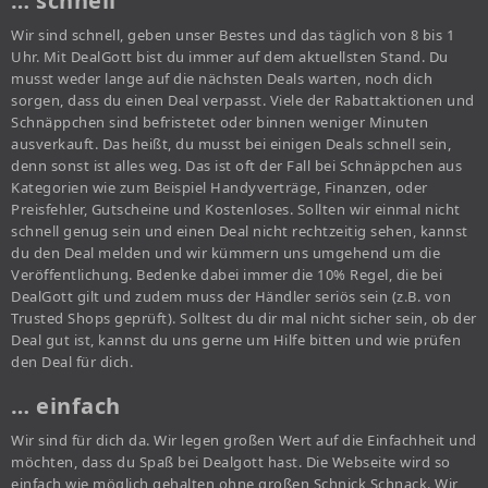
… schnell
Wir sind schnell, geben unser Bestes und das täglich von 8 bis 1
Uhr. Mit DealGott bist du immer auf dem aktuellsten Stand. Du
musst weder lange auf die nächsten Deals warten, noch dich
sorgen, dass du einen Deal verpasst. Viele der Rabattaktionen und
Schnäppchen sind befristetet oder binnen weniger Minuten
ausverkauft. Das heißt, du musst bei einigen Deals schnell sein,
denn sonst ist alles weg. Das ist oft der Fall bei Schnäppchen aus
Kategorien wie zum Beispiel Handyverträge, Finanzen, oder
Preisfehler, Gutscheine und Kostenloses. Sollten wir einmal nicht
schnell genug sein und einen Deal nicht rechtzeitig sehen, kannst
du den Deal melden und wir kümmern uns umgehend um die
Veröffentlichung. Bedenke dabei immer die 10% Regel, die bei
DealGott gilt und zudem muss der Händler seriös sein (z.B. von
Trusted Shops geprüft). Solltest du dir mal nicht sicher sein, ob der
Deal gut ist, kannst du uns gerne um Hilfe bitten und wie prüfen
den Deal für dich.
… einfach
Wir sind für dich da. Wir legen großen Wert auf die Einfachheit und
möchten, dass du Spaß bei Dealgott hast. Die Webseite wird so
einfach wie möglich gehalten ohne großen Schnick Schnack. Wir