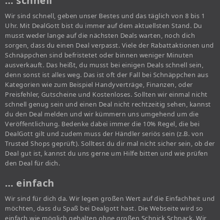
… schnell
Wir sind schnell, geben unser Bestes und das täglich von 8 bis 1
Uhr. Mit DealGott bist du immer auf dem aktuellsten Stand. Du
musst weder lange auf die nächsten Deals warten, noch dich
sorgen, dass du einen Deal verpasst. Viele der Rabattaktionen und
Schnäppchen sind befristetet oder binnen weniger Minuten
ausverkauft. Das heißt, du musst bei einigen Deals schnell sein,
denn sonst ist alles weg. Das ist oft der Fall bei Schnäppchen aus
Kategorien wie zum Beispiel Handyverträge, Finanzen, oder
Preisfehler, Gutscheine und Kostenloses. Sollten wir einmal nicht
schnell genug sein und einen Deal nicht rechtzeitig sehen, kannst
du den Deal melden und wir kümmern uns umgehend um die
Veröffentlichung. Bedenke dabei immer die 10% Regel, die bei
DealGott gilt und zudem muss der Händler seriös sein (z.B. von
Trusted Shops geprüft). Solltest du dir mal nicht sicher sein, ob der
Deal gut ist, kannst du uns gerne um Hilfe bitten und wie prüfen
den Deal für dich.
… einfach
Wir sind für dich da. Wir legen großen Wert auf die Einfachheit und
möchten, dass du Spaß bei Dealgott hast. Die Webseite wird so
einfach wie möglich gehalten ohne großen Schnick Schnack. Wir