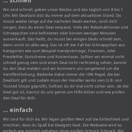
… schnell
Wir sind schnell, geben unser Bestes und das täglich von 8 bis 1
Uhr. Mit DealGott bist du immer auf dem aktuellsten Stand. Du
musst weder lange auf die nächsten Deals warten, noch dich
sorgen, dass du einen Deal verpasst. Viele der Rabattaktionen und
Schnäppchen sind befristetet oder binnen weniger Minuten
ausverkauft. Das heißt, du musst bei einigen Deals schnell sein,
denn sonst ist alles weg. Das ist oft der Fall bei Schnäppchen aus
Kategorien wie zum Beispiel Handyverträge, Finanzen, oder
Preisfehler, Gutscheine und Kostenloses. Sollten wir einmal nicht
schnell genug sein und einen Deal nicht rechtzeitig sehen, kannst
du den Deal melden und wir kümmern uns umgehend um die
Veröffentlichung. Bedenke dabei immer die 10% Regel, die bei
DealGott gilt und zudem muss der Händler seriös sein (z.B. von
Trusted Shops geprüft). Solltest du dir mal nicht sicher sein, ob der
Deal gut ist, kannst du uns gerne um Hilfe bitten und wie prüfen
den Deal für dich.
… einfach
Wir sind für dich da. Wir legen großen Wert auf die Einfachheit und
möchten, dass du Spaß bei Dealgott hast. Die Webseite wird so
einfach wie möglich gehalten ohne großen Schnick Schnack. Wir