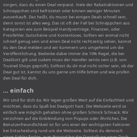
sorgen, dass du einen Deal verpasst. Viele der Rabattaktionen und
Schnäppchen sind befristetet oder binnen weniger Minuten
ausverkauft. Das heißt, du musst bei einigen Deals schnell sein,
denn sonst ist alles weg. Das ist oft der Fall bei Schnäppchen aus
Kategorien wie zum Beispiel Handyverträge, Finanzen, oder
Preisfehler, Gutscheine und Kostenloses. Sollten wir einmal nicht
schnell genug sein und einen Deal nicht rechtzeitig sehen, kannst
du den Deal melden und wir kümmern uns umgehend um die
Veröffentlichung. Bedenke dabei immer die 10% Regel, die bei
DealGott gilt und zudem muss der Händler seriös sein (z.B. von
Trusted Shops geprüft). Solltest du dir mal nicht sicher sein, ob der
Deal gut ist, kannst du uns gerne um Hilfe bitten und wie prüfen
den Deal für dich.
… einfach
Wir sind für dich da. Wir legen großen Wert auf die Einfachheit und
möchten, dass du Spaß bei Dealgott hast. Die Webseite wird so
einfach wie möglich gehalten ohne großen Schnick Schnack. Wir
verzichten auf die Einblendung von Popups oder Ähnliches. Die
Benutzerfreundlichkeit ist für uns einer der wichtigsten Faktoren
bei Entscheidung rund um die Webseite. Solltest du dennoch
einen Fehler finden, zum Beispiel bei der Darstellung eines Deals,