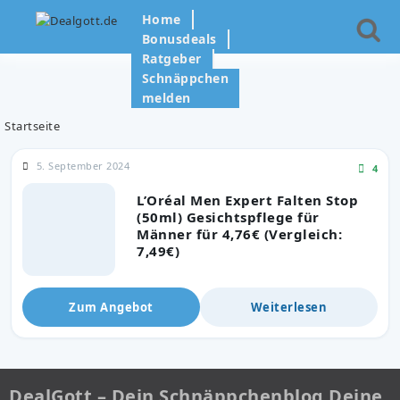
Home
Bonusdeals
Ratgeber
Schnäppchen
melden
Startseite
5. September 2024
4
L’Oréal Men Expert Falten Stop
(50ml) Gesichtspflege für
Männer für 4,76€ (Vergleich:
7,49€)
Zum Angebot
Weiterlesen
DealGott – Dein Schnäppchenblog Deine